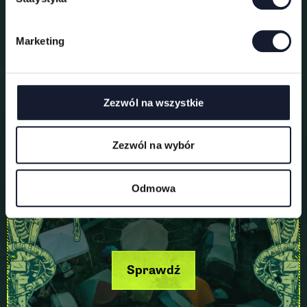
o
d
Marketing
y
Pole namiotowe
Zezwól na wszystkie
Zezwól na wybór
Odmowa
Sprawdź