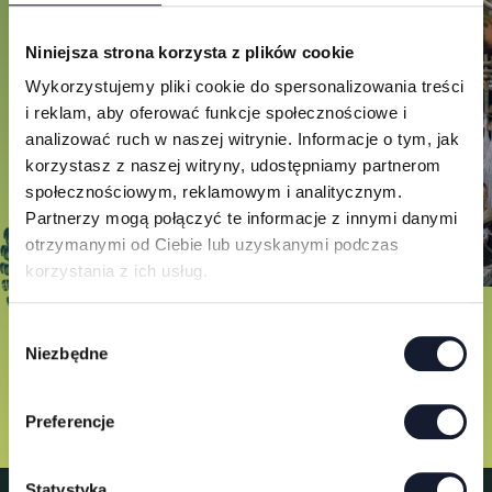
Niniejsza strona korzysta z plików cookie
Wykorzystujemy pliki cookie do spersonalizowania treści
i reklam, aby oferować funkcje społecznościowe i
analizować ruch w naszej witrynie. Informacje o tym, jak
korzystasz z naszej witryny, udostępniamy partnerom
społecznościowym, reklamowym i analitycznym.
Partnerzy mogą połączyć te informacje z innymi danymi
otrzymanymi od Ciebie lub uzyskanymi podczas
korzystania z ich usług.
W
Niezbędne
y
b
ó
Preferencje
r
z
g
Statystyka