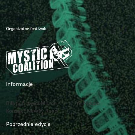
Organizator festiwalu
Informacje
Bilety
Artyści
Merch
to Mystic
Kontakt
Newsy
Road
Poprzednie edycje