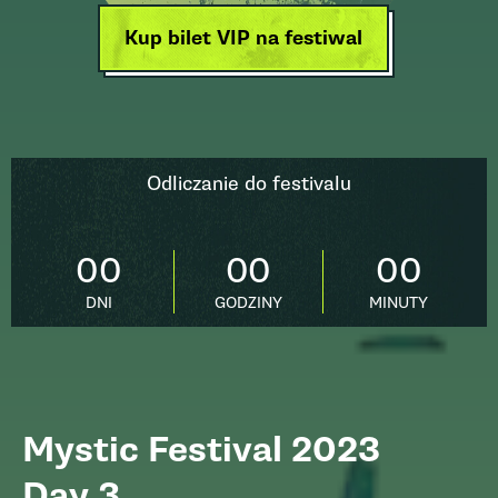
Kup bilet VIP na festiwal
Odliczanie do festivalu
00
00
00
DNI
GODZINY
MINUTY
Mystic Festival 2023
Day 3