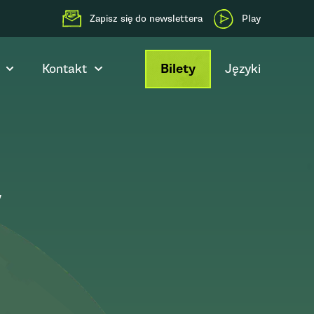
Zapisz się do newslettera
Play
Kontakt
Bilety
Języki
y