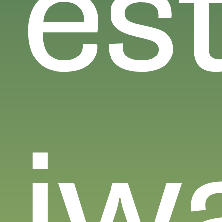
es
iw