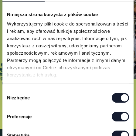
Niniejsza strona korzysta z plików cookie
Wykorzystujemy pliki cookie do spersonalizowania treści
i reklam, aby oferować funkcje społecznościowe i
analizować ruch w naszej witrynie. Informacje o tym, jak
korzystasz z naszej witryny, udostępniamy partnerom
społecznościowym, reklamowym i analitycznym.
Partnerzy mogą połączyć te informacje z innymi danymi
otrzymanymi od Ciebie lub uzyskanymi podczas
korzystania z ich usług.
W
Niezbędne
y
b
ó
Preferencje
r
z
g
Statystyka