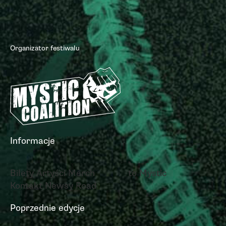
Organizator festiwalu
Informacje
Bilety
Artyści
Merch
to Mystic
Kontakt
Newsy
Road
Poprzednie edycje