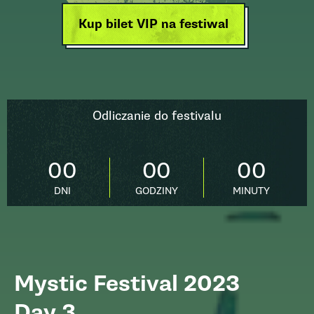
Kup bilet VIP na festiwal
Odliczanie do festivalu
00
00
00
DNI
GODZINY
MINUTY
Mystic Festival 2023
Day 3