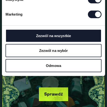
o
d
Marketing
y
Pole namiotowe
Zezwól na wszystkie
Zezwól na wybór
Odmowa
Sprawdź