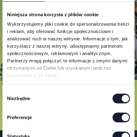
Niniejsza strona korzysta z plików cookie
Wykorzystujemy pliki cookie do spersonalizowania treści
i reklam, aby oferować funkcje społecznościowe i
analizować ruch w naszej witrynie. Informacje o tym, jak
korzystasz z naszej witryny, udostępniamy partnerom
społecznościowym, reklamowym i analitycznym.
Partnerzy mogą połączyć te informacje z innymi danymi
otrzymanymi od Ciebie lub uzyskanymi podczas
korzystania z ich usług.
W
Niezbędne
y
b
ó
Preferencje
r
z
g
Statystyka