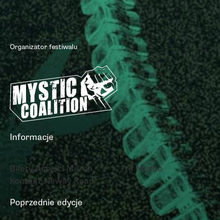
Organizator festiwalu
Informacje
Bilety
Artyści
Merch
to Mystic
Kontakt
Newsy
Road
Poprzednie edycje