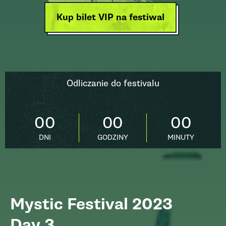
Kup bilet VIP na festiwal
Odliczanie do festivalu
00
00
00
DNI
GODZINY
MINUTY
Mystic Festival 2023
Day 3