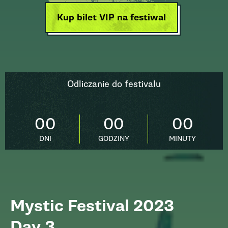
Kup bilet VIP na festiwal
Odliczanie do festivalu
00
00
00
DNI
GODZINY
MINUTY
Mystic Festival 2023
Day 3