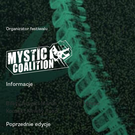
Organizator festiwalu
Informacje
Bilety
Artyści
Merch
to Mystic
Kontakt
Newsy
Road
Poprzednie edycje