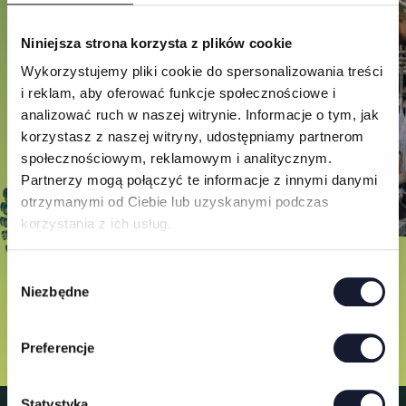
Niniejsza strona korzysta z plików cookie
Wykorzystujemy pliki cookie do spersonalizowania treści
i reklam, aby oferować funkcje społecznościowe i
analizować ruch w naszej witrynie. Informacje o tym, jak
korzystasz z naszej witryny, udostępniamy partnerom
społecznościowym, reklamowym i analitycznym.
Partnerzy mogą połączyć te informacje z innymi danymi
otrzymanymi od Ciebie lub uzyskanymi podczas
korzystania z ich usług.
W
Niezbędne
y
b
ó
Preferencje
r
z
g
Statystyka