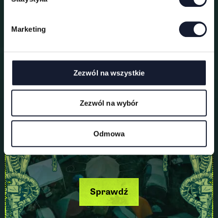
o
d
Marketing
y
Pole namiotowe
Zezwól na wszystkie
Zezwól na wybór
Odmowa
Sprawdź