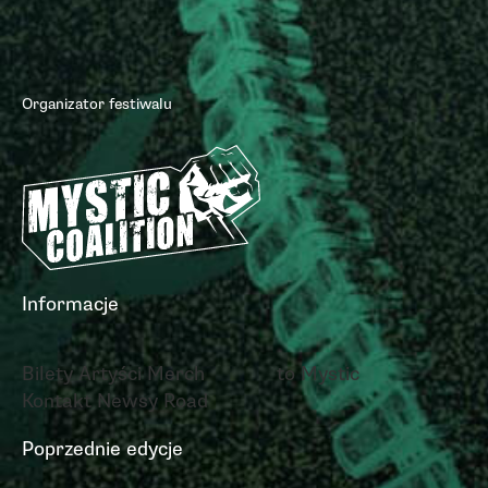
Organizator festiwalu
Informacje
Bilety
Artyści
Merch
to Mystic
Kontakt
Newsy
Road
Poprzednie edycje