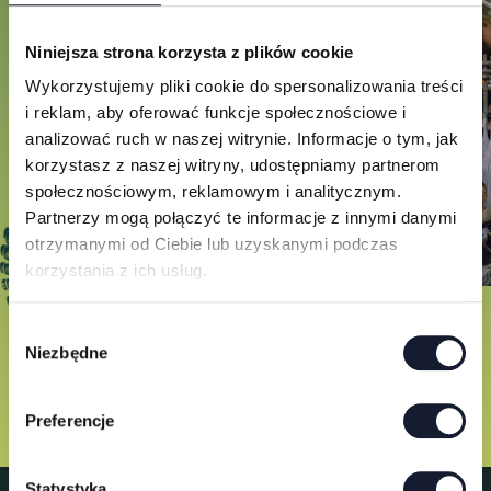
Niniejsza strona korzysta z plików cookie
Wykorzystujemy pliki cookie do spersonalizowania treści
i reklam, aby oferować funkcje społecznościowe i
analizować ruch w naszej witrynie. Informacje o tym, jak
korzystasz z naszej witryny, udostępniamy partnerom
społecznościowym, reklamowym i analitycznym.
Partnerzy mogą połączyć te informacje z innymi danymi
otrzymanymi od Ciebie lub uzyskanymi podczas
korzystania z ich usług.
W
Niezbędne
y
b
ó
Preferencje
r
z
g
Statystyka