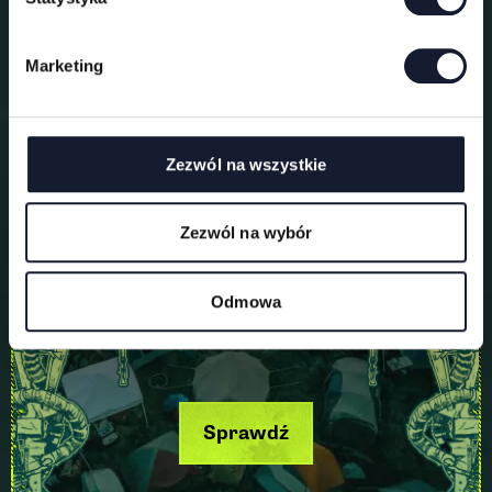
o
d
Marketing
y
Pole namiotowe
Zezwól na wszystkie
Zezwól na wybór
Odmowa
Sprawdź