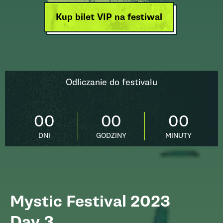
Kup bilet VIP na festiwal
Odliczanie do festivalu
00
00
00
DNI
GODZINY
MINUTY
Mystic Festival 2023
Day 3