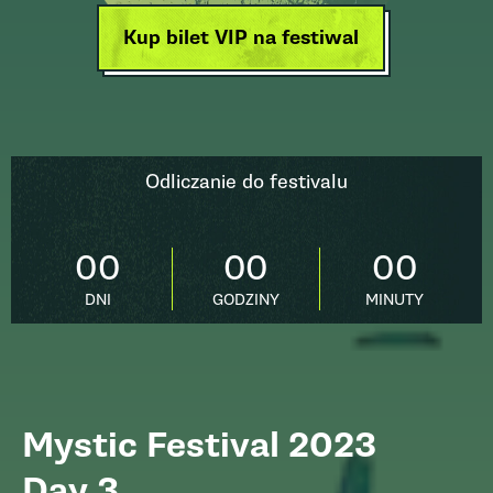
Kup bilet VIP na festiwal
Odliczanie do festivalu
00
00
00
DNI
GODZINY
MINUTY
Mystic Festival 2023
Day 3