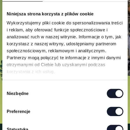
Niniejsza strona korzysta z plików cookie
Wykorzystujemy pliki cookie do spersonalizowania treści
i reklam, aby oferować funkcje społecznościowe i
analizować ruch w naszej witrynie. Informacje o tym, jak
korzystasz z naszej witryny, udostępniamy partnerom
społecznościowym, reklamowym i analitycznym.
Partnerzy mogą połączyć te informacje z innymi danymi
otrzymanymi od Ciebie lub uzyskanymi podczas
korzystania z ich usług.
W
Niezbędne
y
b
ó
Preferencje
r
z
g
Statystyka