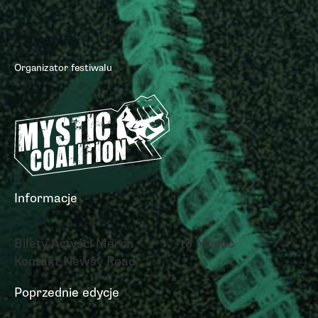
Organizator festiwalu
Informacje
Bilety
Artyści
Merch
to Mystic
Kontakt
Newsy
Road
Poprzednie edycje