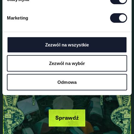
o
d
Marketing
y
Pole namiotowe
Zezwól na wszystkie
Zezwól na wybór
Odmowa
Sprawdź